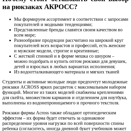
на рюкзаках АКРОСС?
Мы формируем ассортимент в соответствии с запросами
покупателей и модными тенденциями;
Представленные бренды славятся своим качеством во
всем мире;
Разнообразие продукции рассчитано на широкий круг
покупателей всех возрастов и профессий, есть женские
и мужские модели, строгие и креативные;
С жесткой спинкой и в форме мешка со шнуром –
можно подобрать и купить оптом рюкзаки для девушек,
детей и взрослых в любых вариантах исполнения;
Из водоотталкивающего материала и мягких тканей
Студенты и активные молодые люди предпочтут молодежные
рюкзаки ACROSS ярких расцветок с максимальным набором
функций. Многие из таких моделей снабжены креплениями
для скейта, множеством карманов и отделением для ноутбука,
выполнены из водонепроницаемого и прочного текстиля.
Рюкзаки фирмы Across также обладают ортопедическим
эффектом – их форма будет отвечать за одинаковое
распределение уровня нагрузки по всей поверхности спины
ребенка (согласитесь, иногда дневной букет учебников может